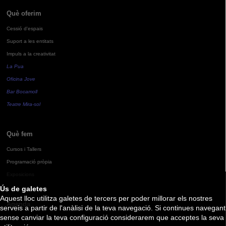
Què oferim
Cessió d'espais
Suport a les entitats
Impuls a la creativitat
La Pua
Oficina Jove
Bar Bocamoll
Teatre Mira-sol
Què fem
Cursos i Tallers
Programació pròpia
Exposicions
Ús de galetes
Aquest lloc utilitza galetes de tercers per poder millorar els nostres
Agenda
serveis a partir de l'anàlisi de la teva navegació. Si continues navegant
sense canviar la teva configuració considerarem que acceptes la seva