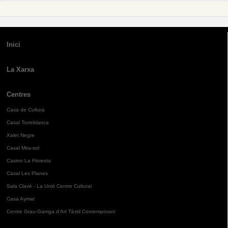
Inici
La Xarxa
Centres
Casa de Cultura
Casal Torreblanca
Xalet Negre
Casal Mira-sol
Casino La Floresta
Casal Les Planes
Sala Clavé - La Unió Centre Cultural
Casa Aymat
Centre Grau-Garriga d'Art Tèxtil Contemporani