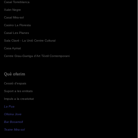
Casal Torreblanca
Xalet Negre
Casal Mira-sol
Casino La Floresta
Casal Les Planes
Sala Clavé - La Unió Centre Cultural
Casa Aymat
Centre Grau-Garriga d'Art Tèxtil Contemporani
Què oferim
Cessió d'espais
Suport a les entitats
Impuls a la creativitat
La Pua
Oficina Jove
Bar Bocamoll
Teatre Mira-sol