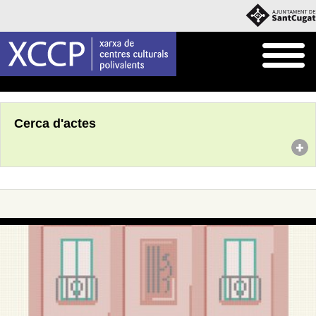
Inici
Agenda
Cerca d'actes