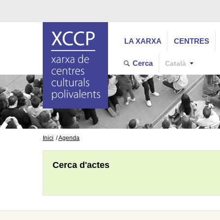
LA XARXA
CENTRES
Cerca
Català
Inici
Agenda
Cerca d'actes