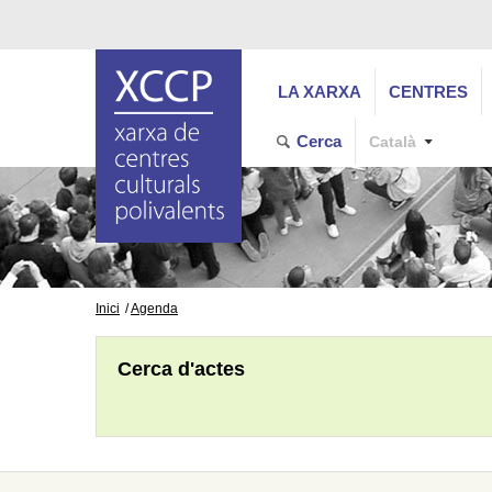
LA XARXA
CENTRES
Cerca
Català
Inici
Agenda
Cerca d'actes