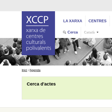
LA XARXA
CENTRES
Cerca
Català
Inici
Agenda
Cerca d'actes