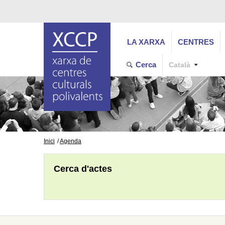
LA XARXA
CENTRES
Cerca
Català
Inici
Agenda
Cerca d'actes