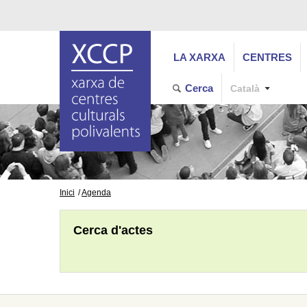
LA XARXA
CENTRES
Cerca
Català
Inici
Agenda
Cerca d'actes