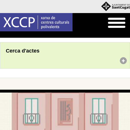
Inici
Agenda
Cerca d'actes