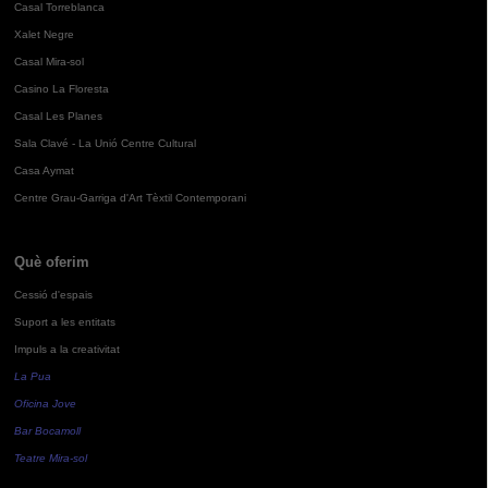
Casal Torreblanca
Xalet Negre
Casal Mira-sol
Casino La Floresta
Casal Les Planes
Sala Clavé - La Unió Centre Cultural
Casa Aymat
Centre Grau-Garriga d'Art Tèxtil Contemporani
Què oferim
Cessió d'espais
Suport a les entitats
Impuls a la creativitat
La Pua
Oficina Jove
Bar Bocamoll
Teatre Mira-sol