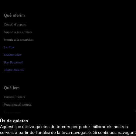
Què oferim
Cessió d'espais
Suport a les entitats
Impuls a la creativitat
La Pua
Oficina Jove
Bar Bocamoll
Teatre Mira-sol
Què fem
Cursos i Tallers
Programació pròpia
Exposicions
Ús de galetes
Aquest lloc utilitza galetes de tercers per poder millorar els nostres
Agenda
serveis a partir de l'anàlisi de la teva navegació. Si continues navegant