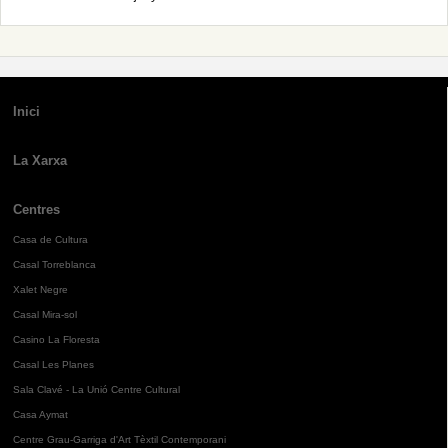
Inici
La Xarxa
Centres
Casa de Cultura
Casal Torreblanca
Xalet Negre
Casal Mira-sol
Casino La Floresta
Casal Les Planes
Sala Clavé - La Unió Centre Cultural
Casa Aymat
Centre Grau-Garriga d'Art Tèxtil Contemporani