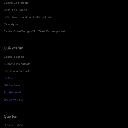
Casino La Floresta
Casal Les Planes
Sala Clavé - La Unió Centre Cultural
Casa Aymat
Centre Grau-Garriga d'Art Tèxtil Contemporani
Què oferim
Cessió d'espais
Suport a les entitats
Impuls a la creativitat
La Pua
Oficina Jove
Bar Bocamoll
Teatre Mira-sol
Què fem
Cursos i Tallers