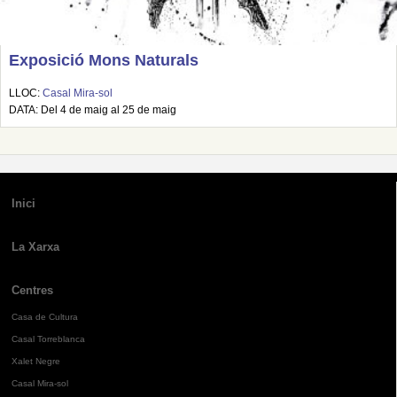
Exposició Mons Naturals
LLOC:
Casal Mira-sol
DATA: Del 4 de maig al 25 de maig
Inici
La Xarxa
Centres
Casa de Cultura
Casal Torreblanca
Xalet Negre
Casal Mira-sol