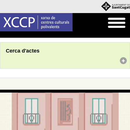
Inici
Agenda
Cerca d'actes