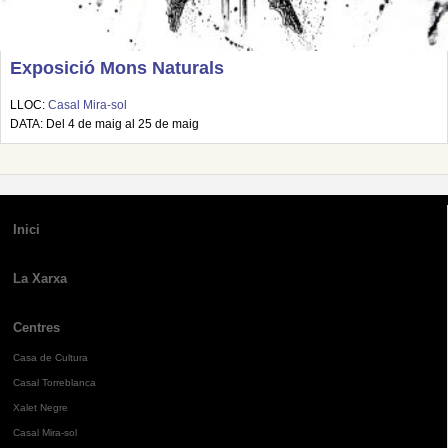
Exposició Mons Naturals
LLOC:
Casal Mira-sol
DATA: Del 4 de maig al 25 de maig
Inici
La Xarxa
Centres
Casa de Cultura
Casal Torreblanca
Xalet Negre
Casal Mira-sol