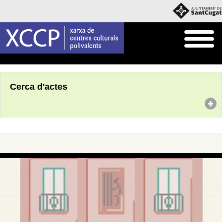
Inici
Agenda
Cerca d'actes