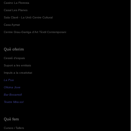
Casino La Floresta
Casal Les Planes
Sala Clavé - La Unió Centre Cultural
Casa Aymat
Centre Grau-Garriga d'Art Tèxtil Contemporani
Què oferim
Cessió d'espais
Suport a les entitats
Impuls a la creativitat
La Pua
Oficina Jove
Bar Bocamoll
Teatre Mira-sol
Què fem
Cursos i Tallers