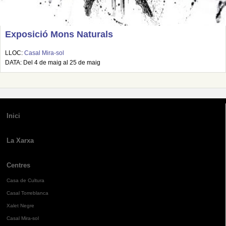
Exposició Mons Naturals
LLOC:
Casal Mira-sol
DATA: Del 4 de maig al 25 de maig
Inici
La Xarxa
Centres
Casa de Cultura
Casal Torreblanca
Xalet Negre
Casal Mira-sol