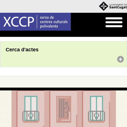
Inici
Agenda
Cerca d'actes