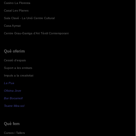
Casino La Floresta
Casal Les Planes
Sala Clavé - La Unió Centre Cultural
Casa Aymat
Centre Grau-Garriga d'Art Tèxtil Contemporani
Què oferim
Cessió d'espais
Suport a les entitats
Impuls a la creativitat
La Pua
Oficina Jove
Bar Bocamoll
Teatre Mira-sol
Què fem
Cursos i Tallers