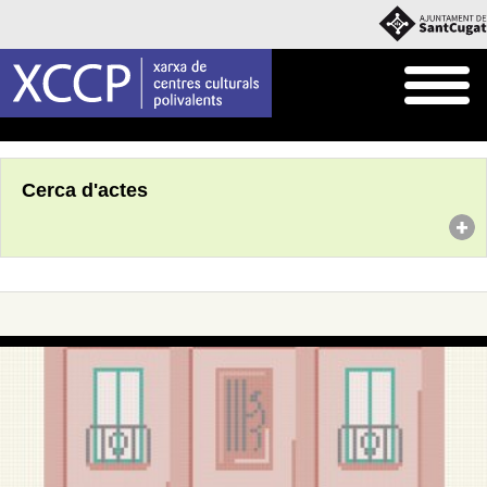
Inici
Agenda
Cerca d'actes