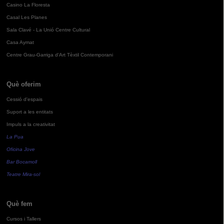
Casino La Floresta
Casal Les Planes
Sala Clavé - La Unió Centre Cultural
Casa Aymat
Centre Grau-Garriga d'Art Tèxtil Contemporani
Què oferim
Cessió d'espais
Suport a les entitats
Impuls a la creativitat
La Pua
Oficina Jove
Bar Bocamoll
Teatre Mira-sol
Què fem
Cursos i Tallers