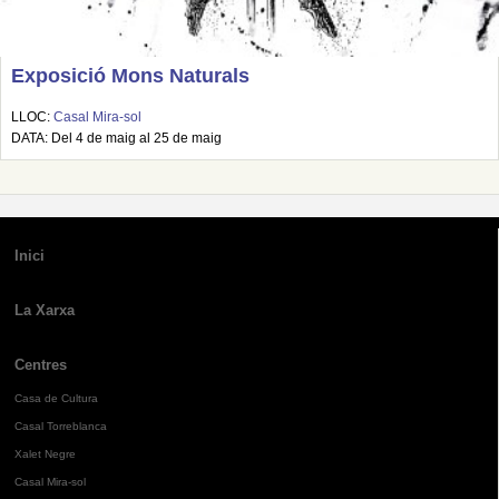
Exposició Mons Naturals
LLOC:
Casal Mira-sol
DATA: Del 4 de maig al 25 de maig
Inici
La Xarxa
Centres
Casa de Cultura
Casal Torreblanca
Xalet Negre
Casal Mira-sol