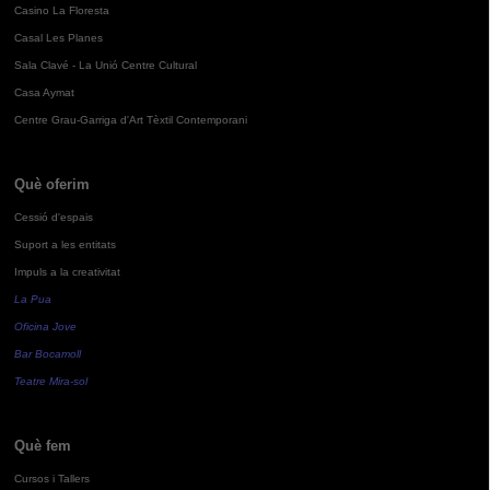
Casino La Floresta
Casal Les Planes
Sala Clavé - La Unió Centre Cultural
Casa Aymat
Centre Grau-Garriga d'Art Tèxtil Contemporani
Què oferim
Cessió d'espais
Suport a les entitats
Impuls a la creativitat
La Pua
Oficina Jove
Bar Bocamoll
Teatre Mira-sol
Què fem
Cursos i Tallers