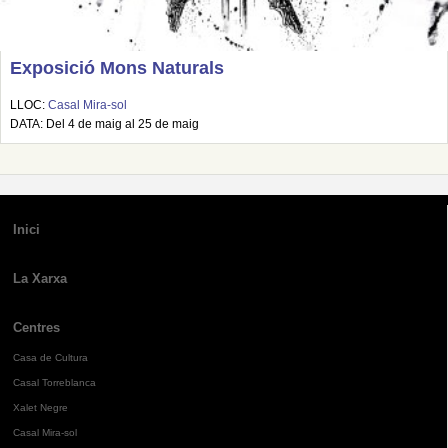
Exposició Mons Naturals
LLOC:
Casal Mira-sol
DATA: Del 4 de maig al 25 de maig
Inici
La Xarxa
Centres
Casa de Cultura
Casal Torreblanca
Xalet Negre
Casal Mira-sol