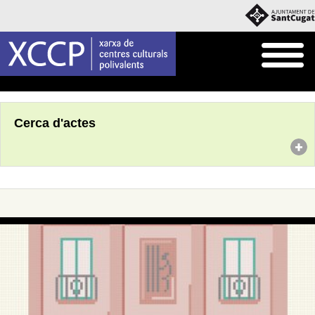
Inici
Agenda
Cerca d'actes