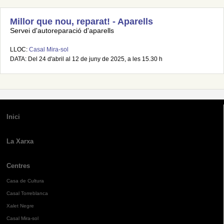
Millor que nou, reparat! - Aparells
Servei d'autoreparació d'aparells
LLOC:
Casal Mira-sol
DATA: Del 24 d'abril al 12 de juny de 2025, a les 15.30 h
Inici
La Xarxa
Centres
Casa de Cultura
Casal Torreblanca
Xalet Negre
Casal Mira-sol