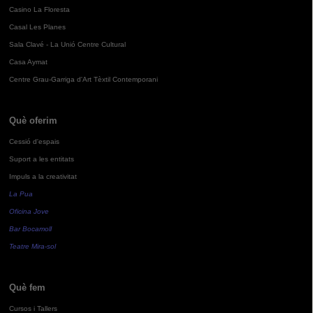
Casino La Floresta
Casal Les Planes
Sala Clavé - La Unió Centre Cultural
Casa Aymat
Centre Grau-Garriga d'Art Tèxtil Contemporani
Què oferim
Cessió d'espais
Suport a les entitats
Impuls a la creativitat
La Pua
Oficina Jove
Bar Bocamoll
Teatre Mira-sol
Què fem
Cursos i Tallers