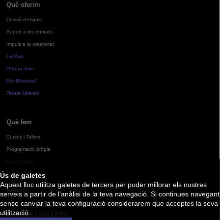
Què oferim
Cessió d'espais
Suport a les entitats
Impuls a la creativitat
La Pua
Oficina Jove
Bar Bocamoll
Teatre Mira-sol
Què fem
Cursos i Tallers
Programació pròpia
Exposicions
Ús de galetes
Aquest lloc utilitza galetes de tercers per poder millorar els nostres
Agenda
serveis a partir de l'anàlisi de la teva navegació. Si continues navegant
sense canviar la teva configuració considerarem que acceptes la seva
utilització.
CURSOS I TALLERS