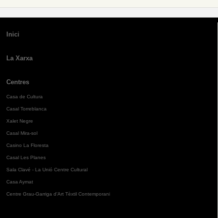
Inici
La Xarxa
Centres
Casa de Cultura
Casal Torreblanca
Xalet Negre
Casal Mira-sol
Casino La Floresta
Casal Les Planes
Sala Clavé - La Unió Centre Cultural
Casa Aymat
Centre Grau-Garriga d'Art Tèxtil Contemporani