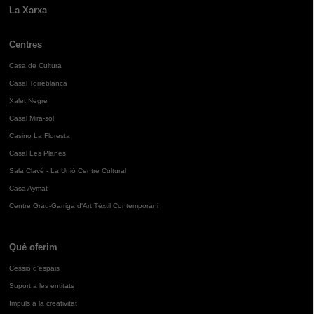
La Xarxa
Centres
Casa de Cultura
Casal Torreblanca
Xalet Negre
Casal Mira-sol
Casino La Floresta
Casal Les Planes
Sala Clavé - La Unió Centre Cultural
Casa Aymat
Centre Grau-Garriga d'Art Tèxtil Contemporani
Què oferim
Cessió d'espais
Suport a les entitats
Impuls a la creativitat