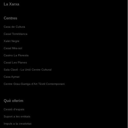
La Xarxa
Centres
Casa de Cultura
Casal Torreblanca
Xalet Negre
Casal Mira-sol
Casino La Floresta
Casal Les Planes
Sala Clavé - La Unió Centre Cultural
Casa Aymat
Centre Grau-Garriga d'Art Tèxtil Contemporani
Què oferim
Cessió d'espais
Suport a les entitats
Impuls a la creativitat