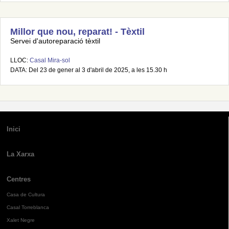
Millor que nou, reparat! - Tèxtil
Servei d'autoreparació tèxtil
LLOC:
Casal Mira-sol
DATA: Del 23 de gener al 3 d'abril de 2025, a les 15.30 h
Inici
La Xarxa
Centres
Casa de Cultura
Casal Torreblanca
Xalet Negre