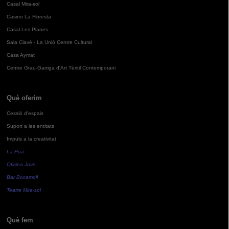
Casal Mira-sol
Casino La Floresta
Casal Les Planes
Sala Clavé - La Unió Centre Cultural
Casa Aymat
Centre Grau-Garriga d'Art Tèxtil Contemporani
Què oferim
Cessió d'espais
Suport a les entitats
Impuls a la creativitat
La Pua
Oficina Jove
Bar Bocamoll
Teatre Mira-sol
Què fem