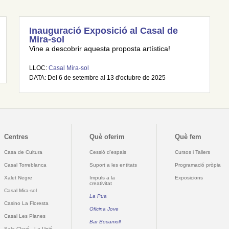
Inauguració Exposició al Casal de
Mira-sol
Vine a descobrir aquesta proposta artística!
LLOC:
Casal Mira-sol
DATA: Del 6 de setembre al 13 d'octubre de 2025
Centres
Què oferim
Què fem
Casa de Cultura
Cessió d'espais
Cursos i Tallers
Casal Torreblanca
Suport a les entitats
Programació pròpia
Xalet Negre
Impuls a la
Exposicions
creativitat
Casal Mira-sol
La Pua
Casino La Floresta
Oficina Jove
Casal Les Planes
Bar Bocamoll
Sala Clavé - La Unió