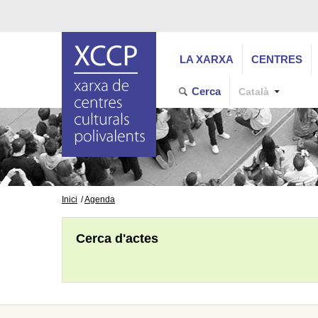
LA XARXA
CENTRES
Cerca
Català
Inici
Agenda
Cerca d'actes