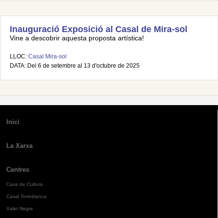
Inauguració Exposició al Casal de Mira-sol
Vine a descobrir aquesta proposta artística!
LLOC:
Casal Mira-sol
DATA: Del 6 de setembre al 13 d'octubre de 2025
Inici
La Xarxa
Centres
Casa de Cultura
Casal Torreblanca
Xalet Negre