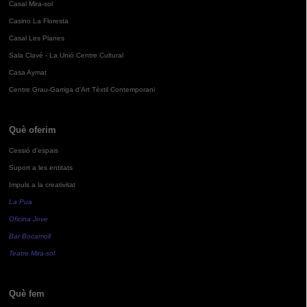
Casal Mira-sol
Casino La Floresta
Casal Les Planes
Sala Clavé - La Unió Centre Cultural
Casa Aymat
Centre Grau-Garriga d'Art Tèxtil Contemporani
Què oferim
Cessió d'espais
Suport a les entitats
Impuls a la creativitat
La Pua
Oficina Jove
Bar Bocamoll
Teatre Mira-sol
Què fem