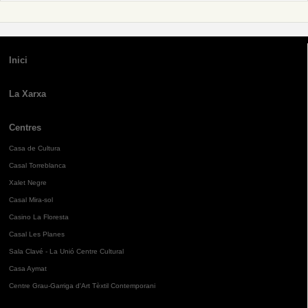
Inici
La Xarxa
Centres
Casa de Cultura
Casal Torreblanca
Xalet Negre
Casal Mira-sol
Casino La Floresta
Casal Les Planes
Sala Clavé - La Unió Centre Cultural
Casa Aymat
Centre Grau-Garriga d'Art Tèxtil Contemporani