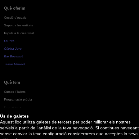
Què oferim
Cessió d'espais
Suport a les entitats
Impuls a la creativitat
La Pua
Oficina Jove
Bar Bocamoll
Teatre Mira-sol
Què fem
Cursos i Tallers
Programació pròpia
Exposicions
Ús de galetes
Aquest lloc utilitza galetes de tercers per poder millorar els nostres
Agenda
serveis a partir de l'anàlisi de la teva navegació. Si continues navegant
sense canviar la teva configuració considerarem que acceptes la seva