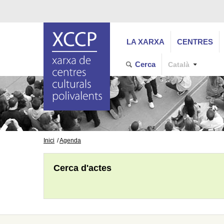
LA XARXA
CENTRES
Cerca
Català
Inici
Agenda
Cerca d'actes