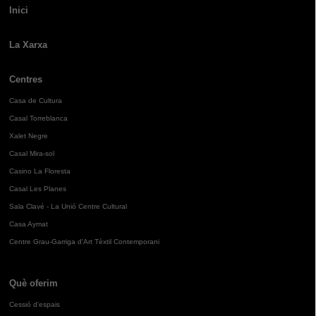
Inici
La Xarxa
Centres
Casa de Cultura
Casal Torreblanca
Xalet Negre
Casal Mira-sol
Casino La Floresta
Casal Les Planes
Sala Clavé - La Unió Centre Cultural
Casa Aymat
Centre Grau-Garriga d'Art Tèxtil Contemporani
Què oferim
Cessió d'espais