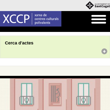
Inici
Agenda
Cerca d'actes