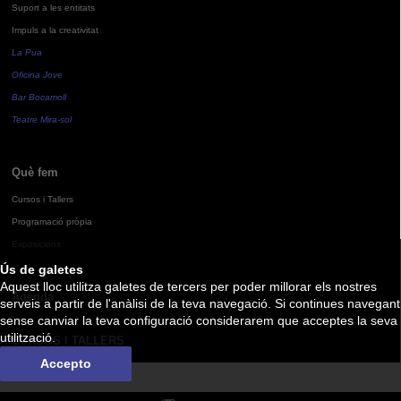
Suport a les entitats
Impuls a la creativitat
La Pua
Oficina Jove
Bar Bocamoll
Teatre Mira-sol
Què fem
Cursos i Tallers
Programació pròpia
Exposicions
Ús de galetes
Aquest lloc utilitza galetes de tercers per poder millorar els nostres
Agenda
serveis a partir de l'anàlisi de la teva navegació. Si continues navegant
sense canviar la teva configuració considerarem que acceptes la seva
utilització.
CURSOS I TALLERS
Accepto