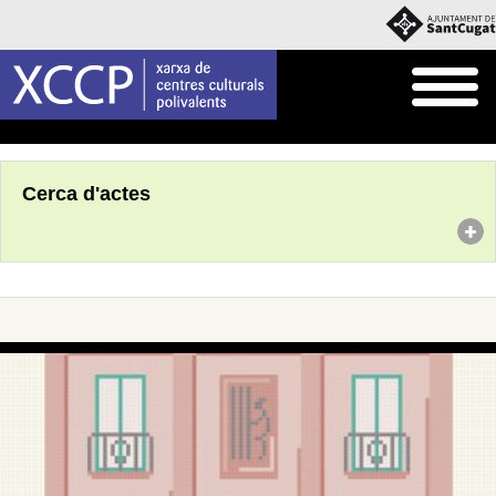
Inici
Agenda
Cerca d'actes