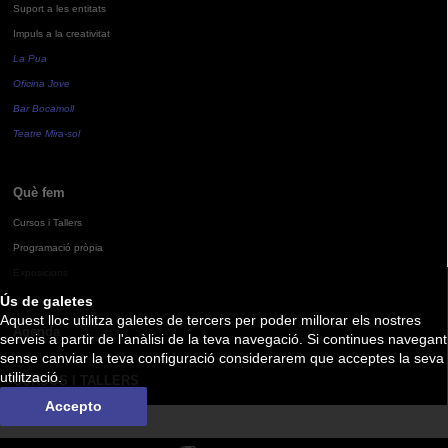
Suport a les entitats
Impuls a la creativitat
La Pua
Oficina Jove
Bar Bocamoll
Teatre Mira-sol
Què fem
Cursos i Tallers
Programació pròpia
Exposicions
Ús de galetes
Aquest lloc utilitza galetes de tercers per poder millorar els nostres
Agenda
serveis a partir de l'anàlisi de la teva navegació. Si continues navegant
sense canviar la teva configuració considerarem que acceptes la seva
utilització.
CURSOS I TALLERS
Accepto