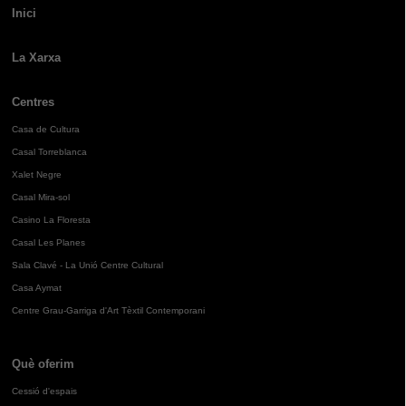
Inici
La Xarxa
Centres
Casa de Cultura
Casal Torreblanca
Xalet Negre
Casal Mira-sol
Casino La Floresta
Casal Les Planes
Sala Clavé - La Unió Centre Cultural
Casa Aymat
Centre Grau-Garriga d'Art Tèxtil Contemporani
Què oferim
Cessió d'espais