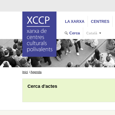
LA XARXA
CENTRES
Cerca
Català
Inici
Agenda
Cerca d'actes