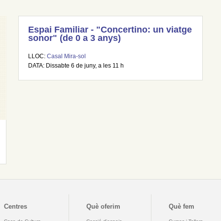
Espai Familiar - "Concertino: un viatge
sonor" (de 0 a 3 anys)
LLOC:
Casal Mira-sol
DATA: Dissabte 6 de juny, a les 11 h
Centres
Què oferim
Què fem