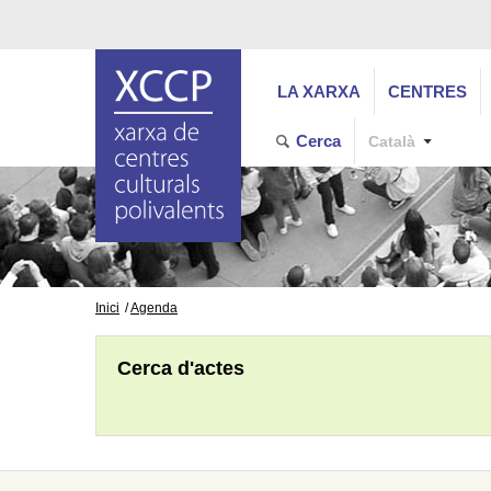
LA XARXA
CENTRES
Cerca
Català
Inici
Agenda
Cerca d'actes