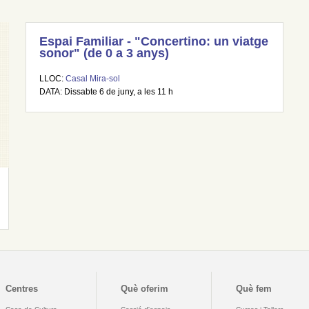
Espai Familiar - "Concertino: un viatge
sonor" (de 0 a 3 anys)
LLOC:
Casal Mira-sol
DATA: Dissabte 6 de juny, a les 11 h
Centres
Què oferim
Què fem