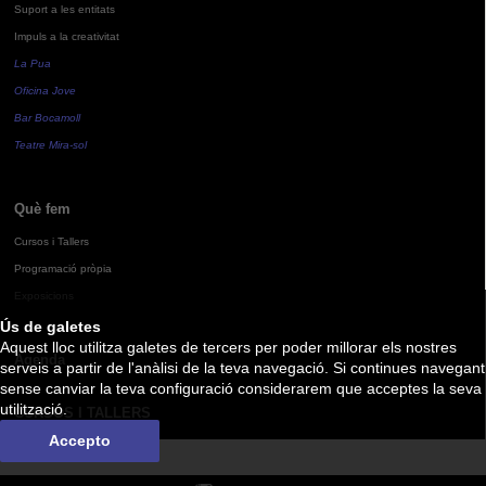
Suport a les entitats
Impuls a la creativitat
La Pua
Oficina Jove
Bar Bocamoll
Teatre Mira-sol
Què fem
Cursos i Tallers
Programació pròpia
Exposicions
Ús de galetes
Aquest lloc utilitza galetes de tercers per poder millorar els nostres
Agenda
serveis a partir de l'anàlisi de la teva navegació. Si continues navegant
sense canviar la teva configuració considerarem que acceptes la seva
utilització.
CURSOS I TALLERS
Accepto