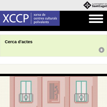
Inici
Agenda
Cerca d'actes