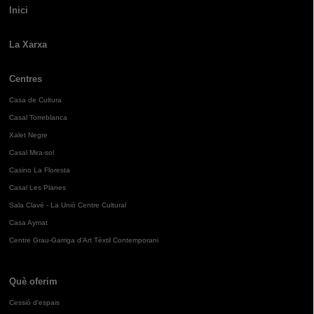
Inici
La Xarxa
Centres
Casa de Cultura
Casal Torreblanca
Xalet Negre
Casal Mira-sol
Casino La Floresta
Casal Les Planes
Sala Clavé - La Unió Centre Cultural
Casa Aymat
Centre Grau-Garriga d'Art Tèxtil Contemporani
Què oferim
Cessió d'espais