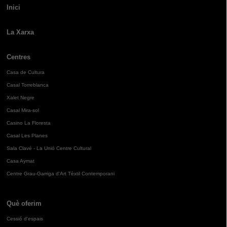
Inici
La Xarxa
Centres
Casa de Cultura
Casal Torreblanca
Xalet Negre
Casal Mira-sol
Casino La Floresta
Casal Les Planes
Sala Clavé - La Unió Centre Cultural
Casa Aymat
Centre Grau-Garriga d'Art Tèxtil Contemporani
Què oferim
Cessió d'espais