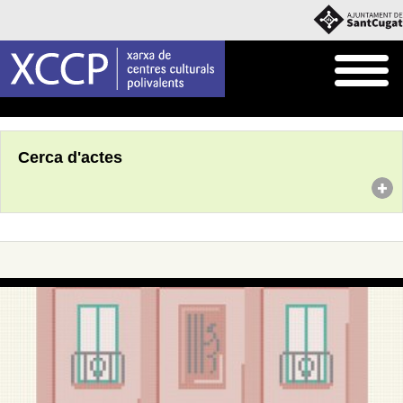
Inici
Agenda
Cerca d'actes