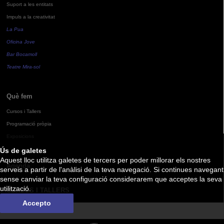
Suport a les entitats
Impuls a la creativitat
La Pua
Oficina Jove
Bar Bocamoll
Teatre Mira-sol
Què fem
Cursos i Tallers
Programació pròpia
Exposicions
Ús de galetes
Aquest lloc utilitza galetes de tercers per poder millorar els nostres
Agenda
serveis a partir de l'anàlisi de la teva navegació. Si continues navegant
sense canviar la teva configuració considerarem que acceptes la seva
utilització.
CURSOS I TALLERS
Accepto