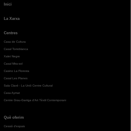
Inici
La Xarxa
Centres
Casa de Cultura
Casal Torreblanca
Xalet Negre
Casal Mira-sol
Casino La Floresta
Casal Les Planes
Sala Clavé - La Unió Centre Cultural
Casa Aymat
Centre Grau-Garriga d'Art Tèxtil Contemporani
Què oferim
Cessió d'espais