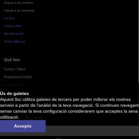
Suport a les entitats
Impuls a la creativitat
La Pua
Oficina Jove
Bar Bocamoll
Teatre Mira-sol
Què fem
Cursos i Tallers
Programació pròpia
Exposicions
Ús de galetes
Aquest lloc utilitza galetes de tercers per poder millorar els nostres
Agenda
serveis a partir de l'anàlisi de la teva navegació. Si continues navegant
sense canviar la teva configuració considerarem que acceptes la seva
utilització.
CURSOS I TALLERS
Accepto