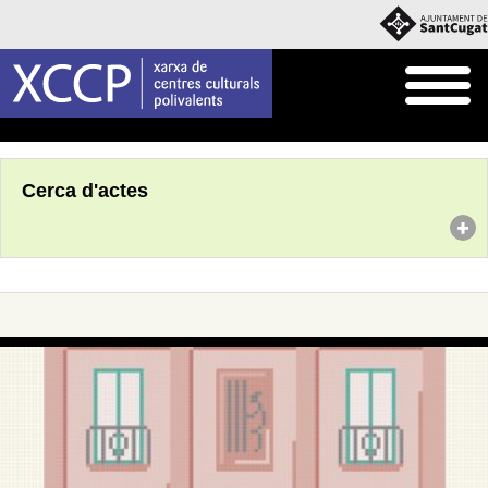
Inici
Agenda
Cerca d'actes