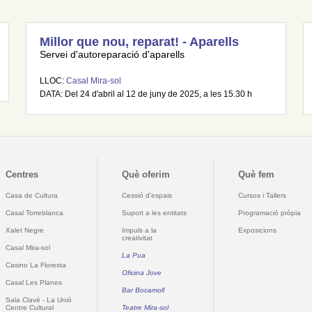
Millor que nou, reparat! - Aparells
Servei d'autoreparació d'aparells
LLOC:
Casal Mira-sol
DATA: Del 24 d'abril al 12 de juny de 2025, a les 15.30 h
Centres
Què oferim
Què fem
Casa de Cultura
Cessió d'espais
Cursos i Tallers
Casal Torreblanca
Suport a les entitats
Programació pròpia
Xalet Negre
Impuls a la
Exposicions
creativitat
Casal Mira-sol
La Pua
Casino La Floresta
Oficina Jove
Casal Les Planes
Bar Bocamoll
Sala Clavé - La Unió
Centre Cultural
Teatre Mira-sol