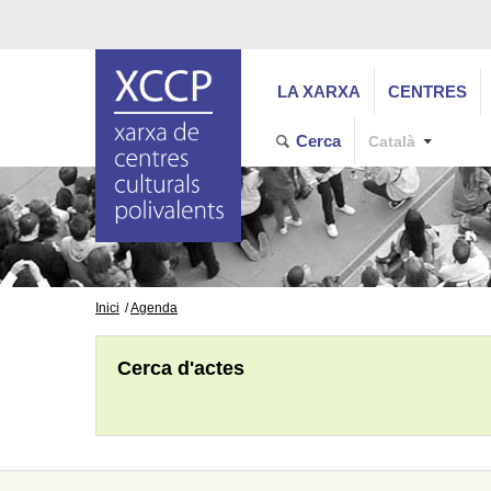
LA XARXA
CENTRES
Cerca
Català
Inici
Agenda
Cerca d'actes