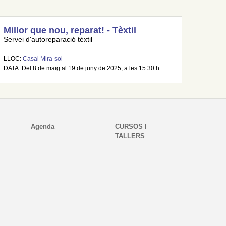
Millor que nou, reparat! - Tèxtil
Servei d'autoreparació tèxtil
LLOC:
Casal Mira-sol
DATA: Del 8 de maig al 19 de juny de 2025, a les 15.30 h
Agenda
CURSOS I
TALLERS