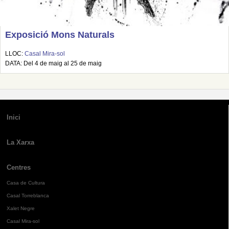
Exposició Mons Naturals
LLOC:
Casal Mira-sol
DATA: Del 4 de maig al 25 de maig
Inici
La Xarxa
Centres
Casa de Cultura
Casal Torreblanca
Xalet Negre
Casal Mira-sol