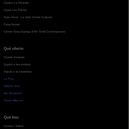
Casino La Floresta
Casal Les Planes
Sala Clavé - La Unió Centre Cultural
Casa Aymat
Centre Grau-Garriga d'Art Tèxtil Contemporani
Què oferim
Cessió d'espais
Suport a les entitats
Impuls a la creativitat
La Pua
Oficina Jove
Bar Bocamoll
Teatre Mira-sol
Què fem
Cursos i Tallers