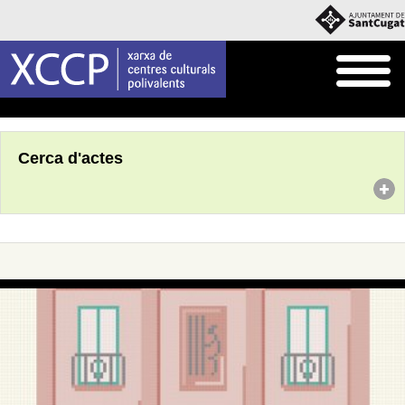
Inici
Agenda
Cerca d'actes