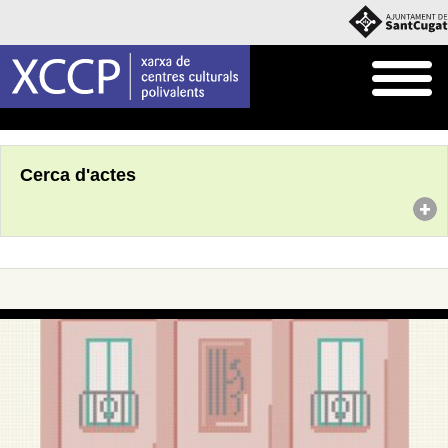
Inici
Agenda
Cerca d'actes