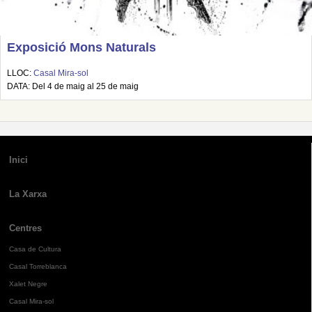
Exposició Mons Naturals
LLOC:
Casal Mira-sol
DATA: Del 4 de maig al 25 de maig
Inici
La Xarxa
Centres
Casa de Cultura
Casal Torreblanca
Xalet Negre
Casal Mira-sol