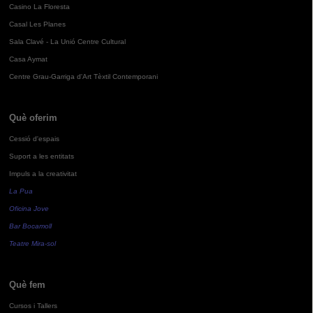
Casino La Floresta
Casal Les Planes
Sala Clavé - La Unió Centre Cultural
Casa Aymat
Centre Grau-Garriga d'Art Tèxtil Contemporani
Què oferim
Cessió d'espais
Suport a les entitats
Impuls a la creativitat
La Pua
Oficina Jove
Bar Bocamoll
Teatre Mira-sol
Què fem
Cursos i Tallers