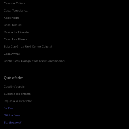
Casa de Cultura
Casal Torreblanca
Xalet Negre
Casal Mira-sol
Casino La Floresta
Casal Les Planes
Sala Clavé - La Unió Centre Cultural
Casa Aymat
Centre Grau-Garriga d'Art Tèxtil Contemporani
Què oferim
Cessió d'espais
Suport a les entitats
Impuls a la creativitat
La Pua
Oficina Jove
Bar Bocamoll