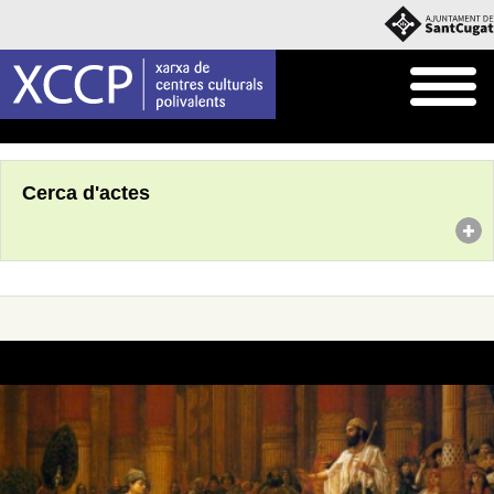
Inici
Agenda
Cerca d'actes