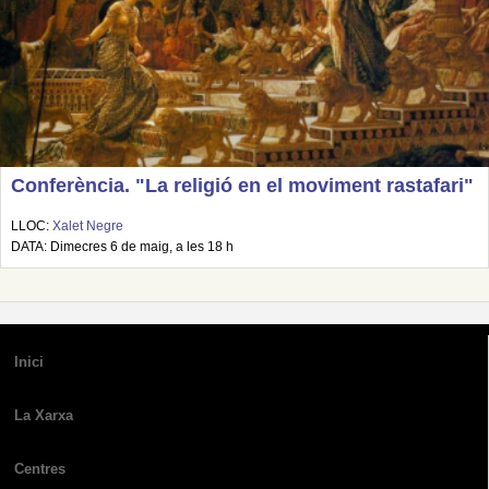
Conferència. "La religió en el moviment rastafari"
LLOC:
Xalet Negre
DATA: Dimecres 6 de maig, a les 18 h
Inici
La Xarxa
Centres