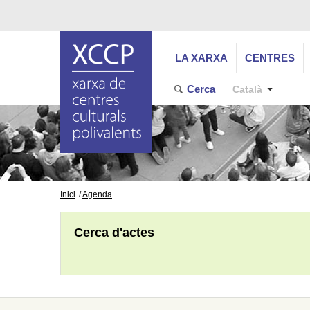
LA XARXA
CENTRES
Cerca
Català
Inici
Agenda
Cerca d'actes