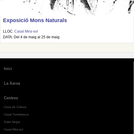
Exposició Mons Naturals
LLOC:
Casal Mira-sol
DATA: Del 4 de maig al 25 de maig
Inici
La Xarxa
Centres
Casa de Cultura
Casal Torreblanca
Xalet Negre
Casal Mira-sol