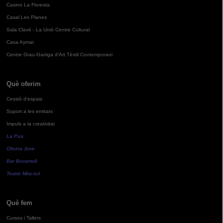
Casino La Floresta
Casal Les Planes
Sala Clavé - La Unió Centre Cultural
Casa Aymat
Centre Grau-Garriga d'Art Tèxtil Contemporani
Què oferim
Cessió d'espais
Suport a les entitats
Impuls a la creativitat
La Pua
Oficina Jove
Bar Bocamoll
Teatre Mira-sol
Què fem
Cursos i Tallers