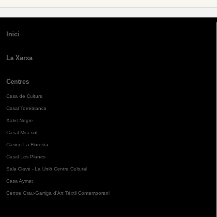
Inici
La Xarxa
Centres
Casa de Cultura
Casal Torreblanca
Xalet Negre
Casal Mira-sol
Casino La Floresta
Casal Les Planes
Sala Clavé - La Unió Centre Cultural
Casa Aymat
Centre Grau-Garriga d'Art Tèxtil Contemporani