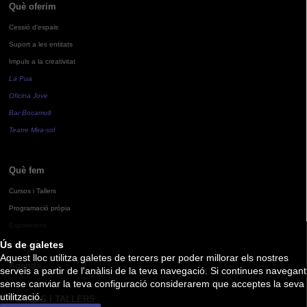
Què oferim
Cessió d'espais
Suport a les entitats
Impuls a la creativitat
La Pua
Oficina Jove
Bar Bocamoll
Teatre Mira-sol
Què fem
Cursos i Tallers
Programació pròpia
Exposicions
Ús de galetes
Aquest lloc utilitza galetes de tercers per poder millorar els nostres
Agenda
serveis a partir de l'anàlisi de la teva navegació. Si continues navegant
sense canviar la teva configuració considerarem que acceptes la seva
utilització.
CURSOS I TALLERS