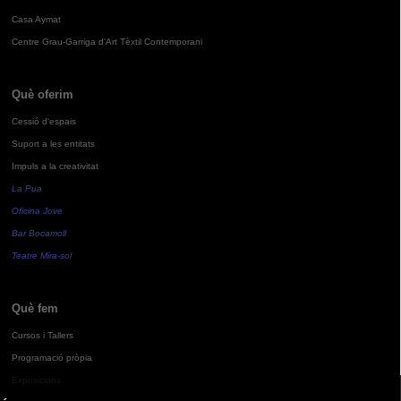
Casa Aymat
Centre Grau-Garriga d'Art Tèxtil Contemporani
Què oferim
Cessió d'espais
Suport a les entitats
Impuls a la creativitat
La Pua
Oficina Jove
Bar Bocamoll
Teatre Mira-sol
Què fem
Cursos i Tallers
Programació pròpia
Exposicions