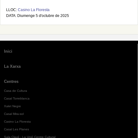
LLOC:
Casino La Floresta
DATA: Diumenge 5 d'octubre de 2025
Inici
La Xarxa
Centres
Casa de Cultura
Casal Torreblanca
Xalet Negre
Casal Mira-sol
Casino La Floresta
Casal Les Planes
Sala Clavé - La Unió Centre Cultural