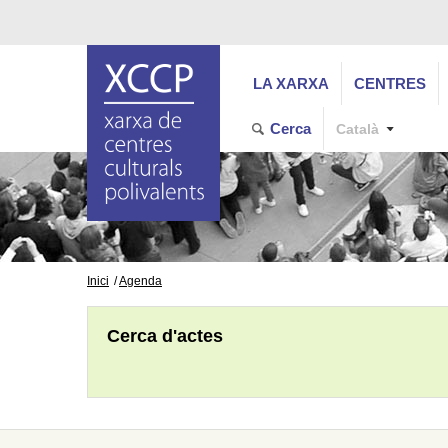
LA XARXA
CENTRES
Cerca
Català
Inici
Agenda
Cerca d'actes