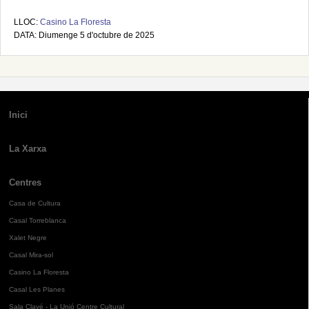
LLOC:
Casino La Floresta
DATA: Diumenge 5 d'octubre de 2025
Inici
La Xarxa
Centres
Casa de Cultura
Casal Torreblanca
Xalet Negre
Casal Mira-sol
Casino La Floresta
Casal Les Planes
Sala Clavé - La Unió Centre Cultural