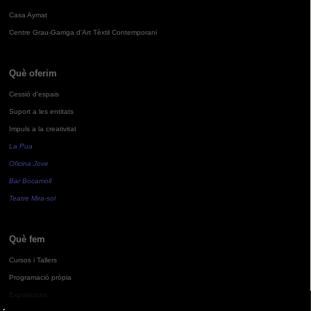
Casa Aymat
Centre Grau-Garriga d'Art Tèxtil Contemporani
Què oferim
Cessió d'espais
Suport a les entitats
Impuls a la creativitat
La Pua
Oficina Jove
Bar Bocamoll
Teatre Mira-sol
Què fem
Cursos i Tallers
Programació pròpia
Exposicions