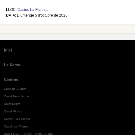
LLOC:
Casino La Floresta
DATA: Diumenge 5 d'octubre de 2025
Inici
La Xarxa
Centres
Casa de Cultura
Casal Torreblanca
Xalet Negre
Casal Mira-sol
Casino La Floresta
Casal Les Planes
Sala Clavé - La Unió Centre Cultural