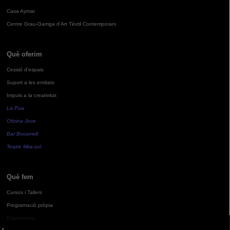
Casa Aymat
Centre Grau-Garriga d'Art Tèxtil Contemporani
Què oferim
Cessió d'espais
Suport a les entitats
Impuls a la creativitat
La Pua
Oficina Jove
Bar Bocamoll
Teatre Mira-sol
Què fem
Cursos i Tallers
Programació pròpia
Exposicions