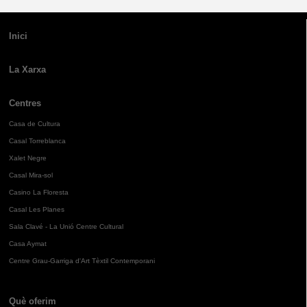
Inici
La Xarxa
Centres
Casa de Cultura
Casal Torreblanca
Xalet Negre
Casal Mira-sol
Casino La Floresta
Casal Les Planes
Sala Clavé - La Unió Centre Cultural
Casa Aymat
Centre Grau-Garriga d'Art Tèxtil Contemporani
Què oferim