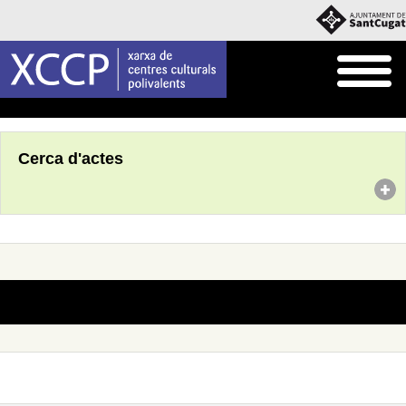
Inici
Agenda
Cerca d'actes
No s'han trobat actes amb aquests criteris de cerca