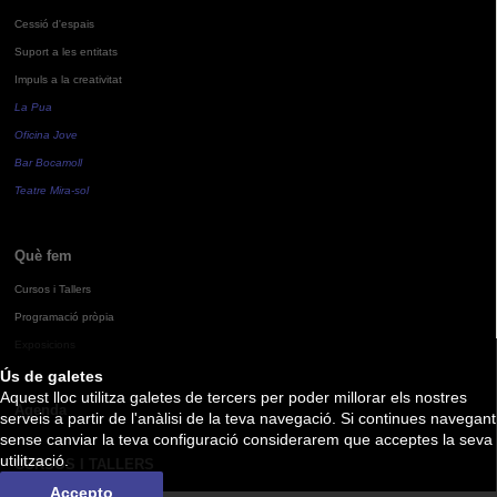
Cessió d'espais
Suport a les entitats
Impuls a la creativitat
La Pua
Oficina Jove
Bar Bocamoll
Teatre Mira-sol
Què fem
Cursos i Tallers
Programació pròpia
Exposicions
Ús de galetes
Aquest lloc utilitza galetes de tercers per poder millorar els nostres
Agenda
serveis a partir de l'anàlisi de la teva navegació. Si continues navegant
sense canviar la teva configuració considerarem que acceptes la seva
utilització.
CURSOS I TALLERS
Accepto