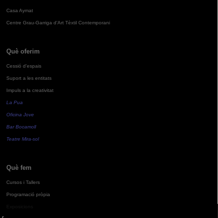
Casa Aymat
Centre Grau-Garriga d'Art Tèxtil Contemporani
Què oferim
Cessió d'espais
Suport a les entitats
Impuls a la creativitat
La Pua
Oficina Jove
Bar Bocamoll
Teatre Mira-sol
Què fem
Cursos i Tallers
Programació pròpia
Exposicions