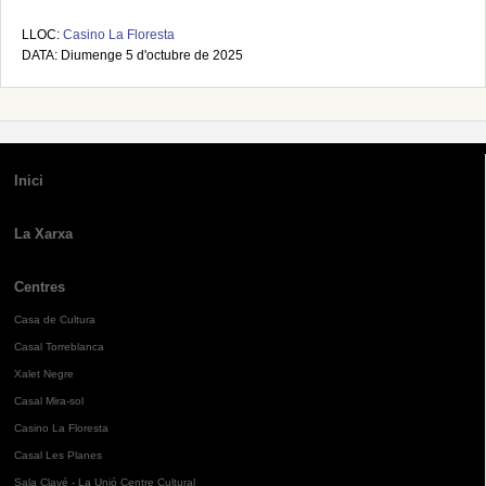
LLOC:
Casino La Floresta
DATA: Diumenge 5 d'octubre de 2025
Inici
La Xarxa
Centres
Casa de Cultura
Casal Torreblanca
Xalet Negre
Casal Mira-sol
Casino La Floresta
Casal Les Planes
Sala Clavé - La Unió Centre Cultural