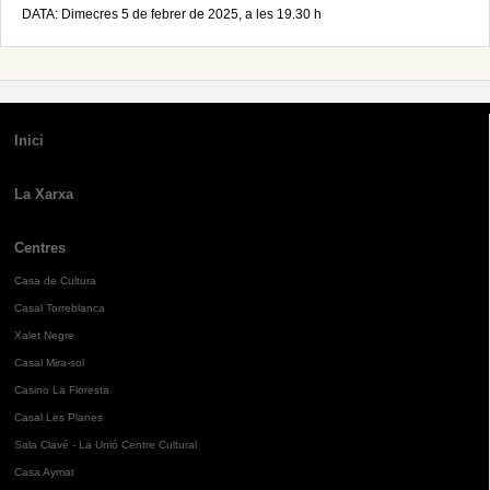
DATA: Dimecres 5 de febrer de 2025, a les 19.30 h
Inici
La Xarxa
Centres
Casa de Cultura
Casal Torreblanca
Xalet Negre
Casal Mira-sol
Casino La Floresta
Casal Les Planes
Sala Clavé - La Unió Centre Cultural
Casa Aymat