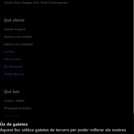
Centre Grau-Garriga d'Art Tèxtil Contemporani
Què oferim
Cessió d'espais
Suport a les entitats
Impuls a la creativitat
La Pua
Oficina Jove
Bar Bocamoll
Teatre Mira-sol
Què fem
Cursos i Tallers
Programació pròpia
Exposicions
Ús de galetes
Aquest lloc utilitza galetes de tercers per poder millorar els nostres
Agenda