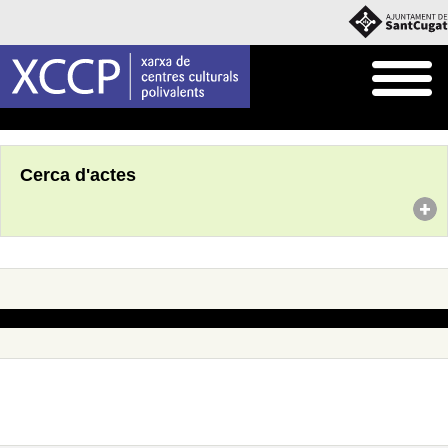
Inici
Agenda
Cerca d'actes
No s'han trobat actes amb aquests criteris de cerca