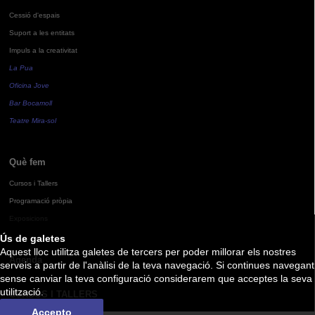
Cessió d'espais
Suport a les entitats
Impuls a la creativitat
La Pua
Oficina Jove
Bar Bocamoll
Teatre Mira-sol
Què fem
Cursos i Tallers
Programació pròpia
Exposicions
Ús de galetes
Aquest lloc utilitza galetes de tercers per poder millorar els nostres
Agenda
serveis a partir de l'anàlisi de la teva navegació. Si continues navegant
sense canviar la teva configuració considerarem que acceptes la seva
utilització.
CURSOS I TALLERS
Accepto