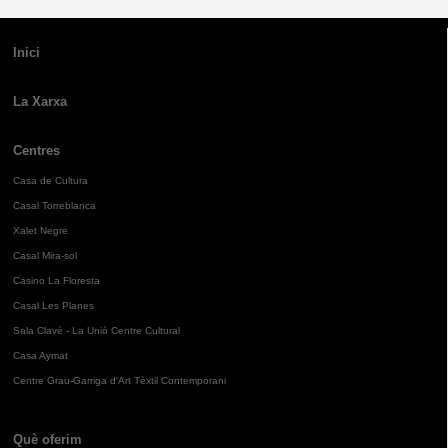
Inici
La Xarxa
Centres
Casa de Cultura
Casal Torreblanca
Xalet Negre
Casal Mira-sol
Casino La Floresta
Casal Les Planes
Sala Clavé - La Unió Centre Cultural
Casa Aymat
Centre Grau-Garriga d'Art Tèxtil Contemporani
Què oferim