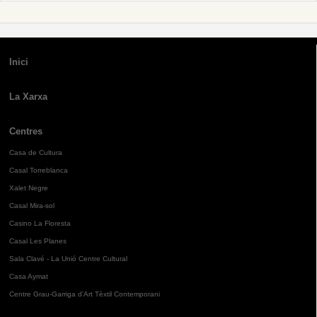
Inici
La Xarxa
Centres
Casa de Cultura
Casal Torreblanca
Xalet Negre
Casal Mira-sol
Casino La Floresta
Casal Les Planes
Sala Clavé - La Unió Centre Cultural
Casa Aymat
Centre Grau-Garriga d'Art Tèxtil Contemporani