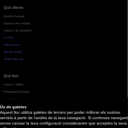
Què oferim
Cessió d'espais
Suport a les entitats
Impuls a la creativitat
La Pua
Oficina Jove
Bar Bocamoll
Teatre Mira-sol
Què fem
Cursos i Tallers
Programació pròpia
Exposicions
Ús de galetes
Aquest lloc utilitza galetes de tercers per poder millorar els nostres
Agenda
serveis a partir de l'anàlisi de la teva navegació. Si continues navegant
sense canviar la teva configuració considerarem que acceptes la seva