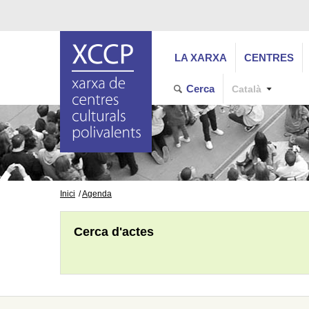
LA XARXA
CENTRES
Cerca
Català
Inici
Agenda
Cerca d'actes