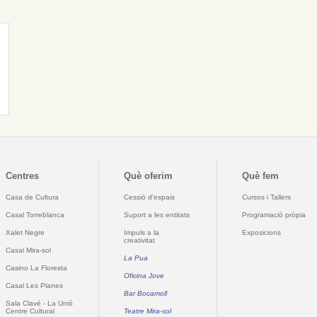
Centres
Què oferim
Què fem
Casa de Cultura
Cessió d'espais
Cursos i Tallers
Casal Torreblanca
Suport a les entitats
Programació pròpia
Xalet Negre
Impuls a la
Exposicions
creativitat
Casal Mira-sol
La Pua
Casino La Floresta
Oficina Jove
Casal Les Planes
Bar Bocamoll
Sala Clavé - La Unió
Centre Cultural
Teatre Mira-sol