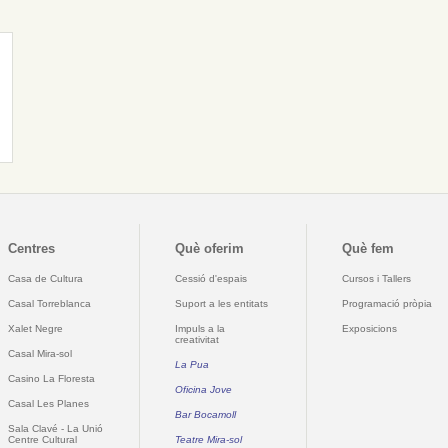
Centres
Què oferim
Què fem
Casa de Cultura
Cessió d'espais
Cursos i Tallers
Casal Torreblanca
Suport a les entitats
Programació pròpia
Xalet Negre
Impuls a la
Exposicions
creativitat
Casal Mira-sol
La Pua
Casino La Floresta
Oficina Jove
Casal Les Planes
Bar Bocamoll
Sala Clavé - La Unió
Centre Cultural
Teatre Mira-sol