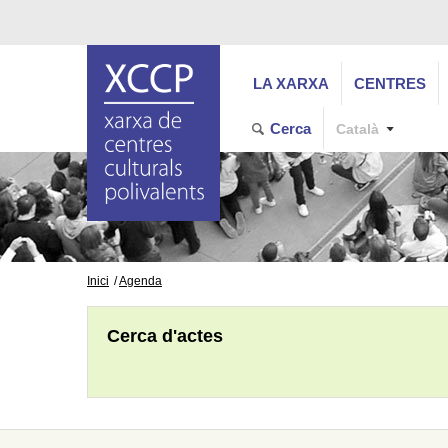
LA XARXA
CENTRES
Cerca
Català
Inici
Agenda
Cerca d'actes