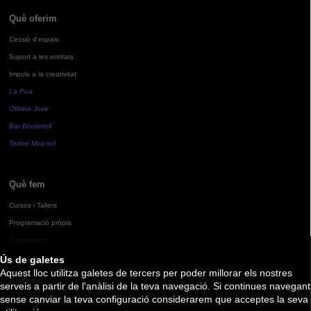
Què oferim
Cessió d'espais
Suport a les entitats
Impuls a la creativitat
La Pua
Oficina Jove
Bar Bocamoll
Teatre Mira-sol
Què fem
Cursos i Tallers
Programació pròpia
Exposicions
Ús de galetes
Aquest lloc utilitza galetes de tercers per poder millorar els nostres
Agenda
serveis a partir de l'anàlisi de la teva navegació. Si continues navegant
sense canviar la teva configuració considerarem que acceptes la seva