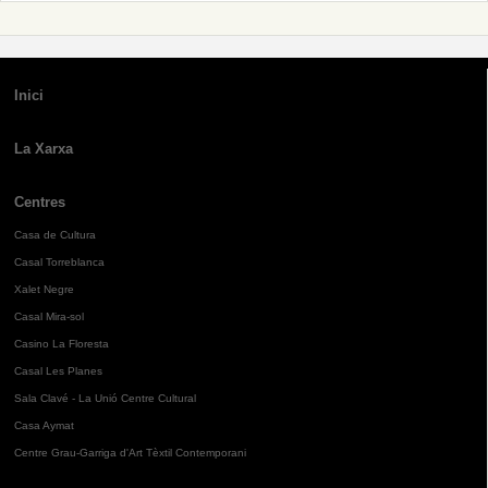
Inici
La Xarxa
Centres
Casa de Cultura
Casal Torreblanca
Xalet Negre
Casal Mira-sol
Casino La Floresta
Casal Les Planes
Sala Clavé - La Unió Centre Cultural
Casa Aymat
Centre Grau-Garriga d'Art Tèxtil Contemporani