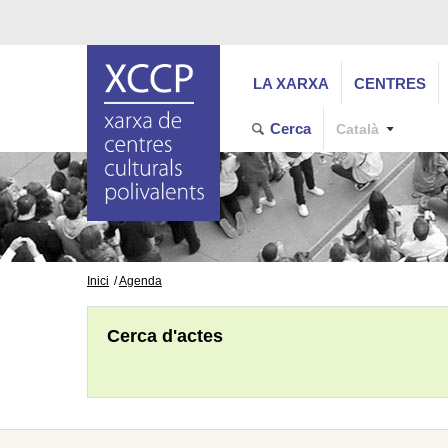
LA XARXA
CENTRES
Cerca
Català
Inici
Agenda
Cerca d'actes