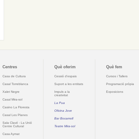
Centres
Què oferim
Què fem
Casa de Cultura
Cessió d'espais
Cursos i Tallers
Casal Torreblanca
Suport a les entitats
Programació pròpia
Xalet Negre
Impuls a la
Exposicions
creativitat
Casal Mira-sol
La Pua
Casino La Floresta
Oficina Jove
Casal Les Planes
Bar Bocamoll
Sala Clavé - La Unió
Centre Cultural
Teatre Mira-sol
Casa Aymat